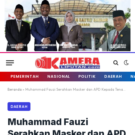
PEMERINTAH
NASIONAL
POLITIK
DAERAH
N
Beranda
»
Muhammad Fauzi Serahkan Masker dan APD Kepada Tenaga Medis Covid-19 Lutra
DAERAH
Muhammad Fauzi
Serahkan Masker dan APD