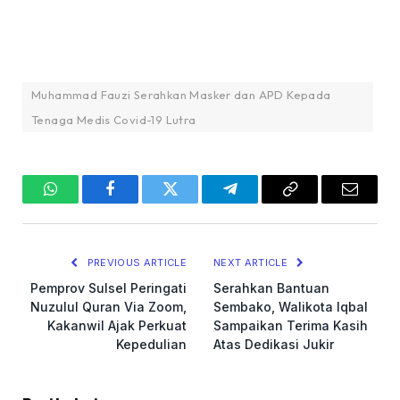
Muhammad Fauzi Serahkan Masker dan APD Kepada
Tenaga Medis Covid-19 Lutra
WhatsApp
Facebook
Twitter
Telegram
Copy
Email
Link
PREVIOUS ARTICLE
NEXT ARTICLE
Pemprov Sulsel Peringati
Serahkan Bantuan
Nuzulul Quran Via Zoom,
Sembako, Walikota Iqbal
Kakanwil Ajak Perkuat
Sampaikan Terima Kasih
Kepedulian
Atas Dedikasi Jukir