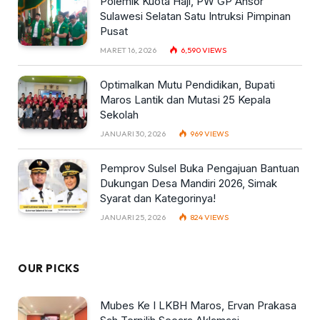
Polemik Kuota Haji, PW GP Ansor
Sulawesi Selatan Satu Intruksi Pimpinan
Pusat
MARET 16, 2026
6,590
VIEWS
Optimalkan Mutu Pendidikan, Bupati
Maros Lantik dan Mutasi 25 Kepala
Sekolah
JANUARI 30, 2026
969
VIEWS
Pemprov Sulsel Buka Pengajuan Bantuan
Dukungan Desa Mandiri 2026, Simak
Syarat dan Kategorinya!
JANUARI 25, 2026
824
VIEWS
OUR PICKS
Mubes Ke I LKBH Maros, Ervan Prakasa