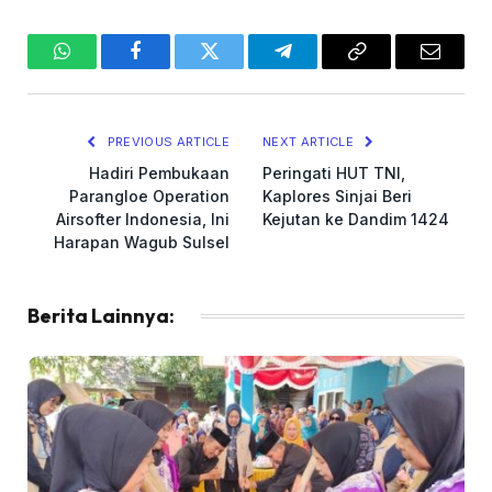
WhatsApp
Facebook
Twitter
Telegram
Copy
Email
Link
PREVIOUS ARTICLE
NEXT ARTICLE
Hadiri Pembukaan
Peringati HUT TNI,
Parangloe Operation
Kaplores Sinjai Beri
Airsofter Indonesia, Ini
Kejutan ke Dandim 1424
Harapan Wagub Sulsel
Berita Lainnya: