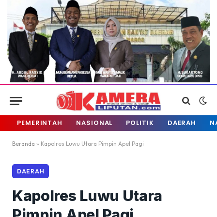
PEMERINTAH
NASIONAL
POLITIK
DAERAH
N
Beranda
»
Kapolres Luwu Utara Pimpin Apel Pagi
DAERAH
Kapolres Luwu Utara
Pimpin Apel Pagi