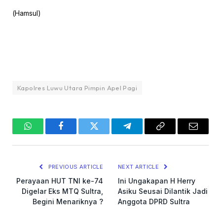
(Hamsul)
Kapolres Luwu Utara Pimpin Apel Pagi
WhatsApp
Facebook
Twitter
Telegram
Copy
Email
Link
PREVIOUS ARTICLE
NEXT ARTICLE
Perayaan HUT TNI ke-74
Ini Ungakapan H Herry
Digelar Eks MTQ Sultra,
Asiku Seusai Dilantik Jadi
Begini Menariknya ?
Anggota DPRD Sultra