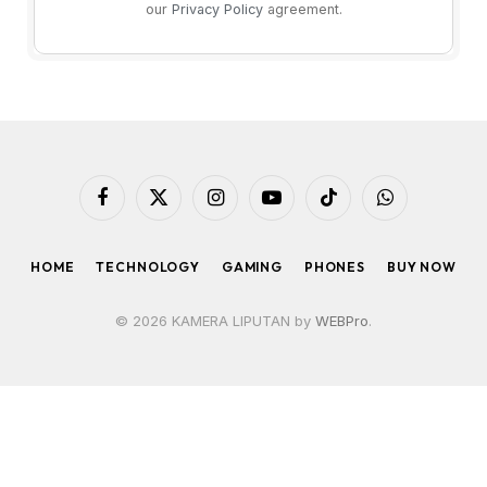
our
Privacy Policy
agreement.
Facebook
X
Instagram
YouTube
TikTok
WhatsApp
(Twitter)
HOME
TECHNOLOGY
GAMING
PHONES
BUY NOW
© 2026 KAMERA LIPUTAN by
WEBPro
.