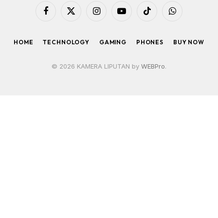
Facebook
X
Instagram
YouTube
TikTok
WhatsApp
(Twitter)
HOME
TECHNOLOGY
GAMING
PHONES
BUY NOW
© 2026 KAMERA LIPUTAN by
WEBPro
.