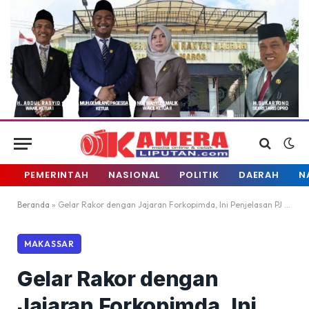
PEMERINTAH
NASIONAL
POLITIK
DAERAH
N
Beranda
»
Gelar Rakor dengan Jajaran Forkopimda, Ini Penjelasan PJ Walikota Makassar
MAKASSAR
Gelar Rakor dengan
Jajaran Forkopimda, Ini