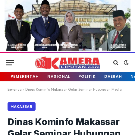
PEMERINTAH
NASIONAL
POLITIK
DAERAH
N
Beranda
»
Dinas Kominfo Makassar Gelar Seminar Hubungan Media
MAKASSAR
Dinas Kominfo Makassar
Gelar Seminar Hubungan