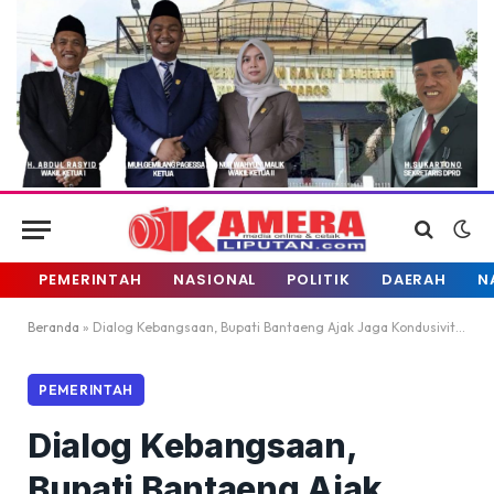
PEMERINTAH
NASIONAL
POLITIK
DAERAH
N
Beranda
»
Dialog Kebangsaan, Bupati Bantaeng Ajak Jaga Kondusivitas
PEMERINTAH
Dialog Kebangsaan,
Bupati Bantaeng Ajak