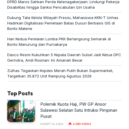
DPRD Maros Sahkan Perda Ketenagakerjaan: Lindungi Pekerja
Disabilitas hingga Sanksi Pencabutan Izin Usaha
Dukung Tata Kelola Wilayah Presisi, Mahasiswa KKN-T Unhas
Hadirkan Digitalisasi Pemetaan Batas Dusun Berbasis GIS di
Bonto Matene
Hari Kedua Penilaian Lomba PKK Berlangsung Semarak di
Bonto Manurung dan Purnakarya
Dasco Resmi Kukuhkan 5 Kepala Daerah Sulsel Jadi Ketua DPC
Gerindra, Andi Rosman: Ini Amanah Besar
Zulhas Tegaskan Kopdes Merah Putih Bukan Supermarket,
Targetkan 35.872 Unit Rampung Agustus 2026
Top Posts
Polemik Kuota Haji, PW GP Ansor
Sulawesi Selatan Satu Intruksi Pimpinan
Pusat
MARET 16, 2026
6,589
VIEWS