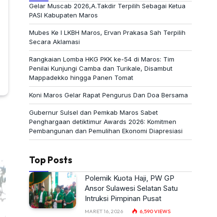
Gelar Muscab 2026,A.Takdir Terpilih Sebagai Ketua
PASI Kabupaten Maros
Mubes Ke I LKBH Maros, Ervan Prakasa Sah Terpilih
Secara Aklamasi
Rangkaian Lomba HKG PKK ke-54 di Maros: Tim
Penilai Kunjungi Camba dan Turikale, Disambut
Mappadekko hingga Panen Tomat
Koni Maros Gelar Rapat Pengurus Dan Doa Bersama
Gubernur Sulsel dan Pemkab Maros Sabet
Penghargaan detiktimur Awards 2026: Komitmen
Pembangunan dan Pemulihan Ekonomi Diapresiasi
Top Posts
Polemik Kuota Haji, PW GP
Ansor Sulawesi Selatan Satu
Intruksi Pimpinan Pusat
MARET 16, 2026
6,590
VIEWS