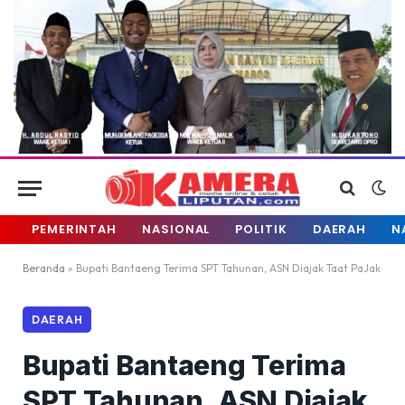
PEMERINTAH
NASIONAL
POLITIK
DAERAH
N
Beranda
»
Bupati Bantaeng Terima SPT Tahunan, ASN Diajak Taat PaJak
DAERAH
Bupati Bantaeng Terima
SPT Tahunan, ASN Diajak