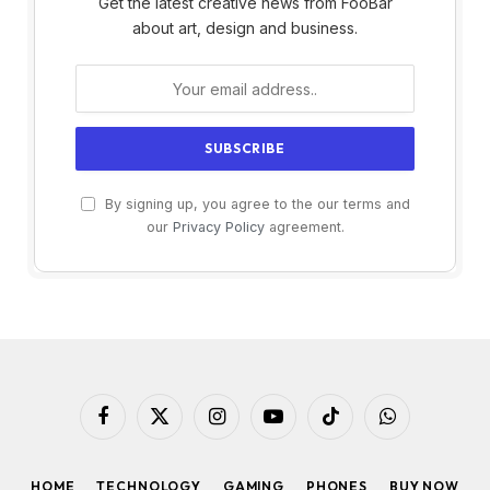
Get the latest creative news from FooBar
about art, design and business.
By signing up, you agree to the our terms and
our
Privacy Policy
agreement.
Facebook
X
Instagram
YouTube
TikTok
WhatsApp
(Twitter)
HOME
TECHNOLOGY
GAMING
PHONES
BUY NOW