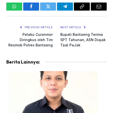
WhatsApp
Facebook
Twitter
Telegram
Copy
Email
Link
PREVIOUS ARTICLE
NEXT ARTICLE
Pelaku Curanmor
Bupati Bantaeng Terima
Diringkus oleh Tim
SPT Tahunan, ASN Diajak
Resmob Polres Bantaeng
Taat PaJak
Berita Lainnya: