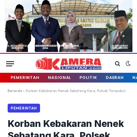
PEMERINTAH
NASIONAL
POLITIK
DAERAH
N
Beranda
»
Korban Kebakaran Nenek Sebatang Kara, Polsek Tompobulu Sambangi
PEMERINTAH
Korban Kebakaran Nenek
Sebatang Kara, Polsek