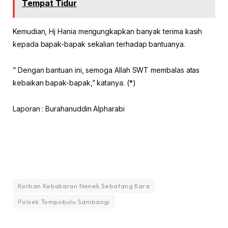
Tempat Tidur
Kemudian, Hj Hania mengungkapkan banyak terima kasih
kepada bapak-bapak sekalian terhadap bantuanya.
” Dengan bantuan ini, semoga Allah SWT membalas atas
kebaikan bapak-bapak,” katanya. (*)
Laporan : Burahanuddin Alpharabi
Korban Kebakaran Nenek Sebatang Kara
Polsek Tompobulu Sambangi