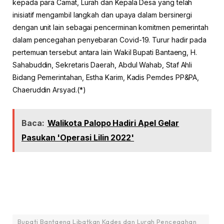
kepada para Camat, Lurah dan Kepala Desa yang telah
inisiatif mengambil langkah dan upaya dalam bersinergi
dengan unit lain sebagai pencerminan komitmen pemerintah
dalam pencegahan penyebaran Covid-19. Turur hadir pada
pertemuan tersebut antara lain Wakil Bupati Bantaeng, H.
Sahabuddin, Sekretaris Daerah, Abdul Wahab, Staf Ahli
Bidang Pemerintahan, Estha Karim, Kadis Pemdes PP&PA,
Chaeruddin Arsyad.(*)
Baca:
Walikota Palopo Hadiri Apel Gelar
Pasukan 'Operasi Lilin 2022'
Bupati Bantaeng Libatkan Kades dan Lurah Pencegahan