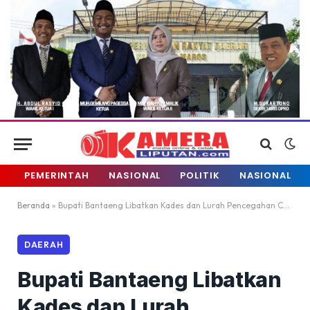
PEMERINTAH
NASIONAL
POLITIK
NASIONAL
Beranda
»
Bupati Bantaeng Libatkan Kades dan Lurah Pencegahan Covid-19
DAERAH
Bupati Bantaeng Libatkan
Kades dan Lurah