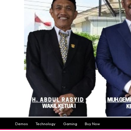
Demos
Technology
Gaming
Buy Now