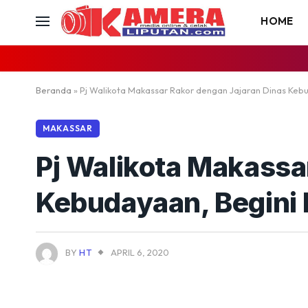
HOME
Beranda
»
Pj Walikota Makassar Rakor dengan Jajaran Dinas Keb
MAKASSAR
Pj Walikota Makassa
Kebudayaan, Begini
BY
HT
APRIL 6, 2020