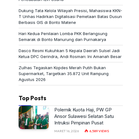
Dukung Tata Kelola Wilayah Presisi, Mahasiswa KKN-
T Unhas Hadirkan Digitalisasi Pemetaan Batas Dusun
Berbasis GIS di Bonto Matene
Hari Kedua Penilaian Lomba PKK Berlangsung
Semarak di Bonto Manurung dan Purnakarya
Dasco Resmi Kukuhkan 5 Kepala Daerah Sulsel Jadi
Ketua DPC Gerindra, Andi Rosman: Ini Amanah Besar
Zulhas Tegaskan Kopdes Merah Putih Bukan
Supermarket, Targetkan 35.872 Unit Rampung
Agustus 2026
Top Posts
Polemik Kuota Haji, PW GP
Ansor Sulawesi Selatan Satu
Intruksi Pimpinan Pusat
MARET 16, 2026
6,589
VIEWS