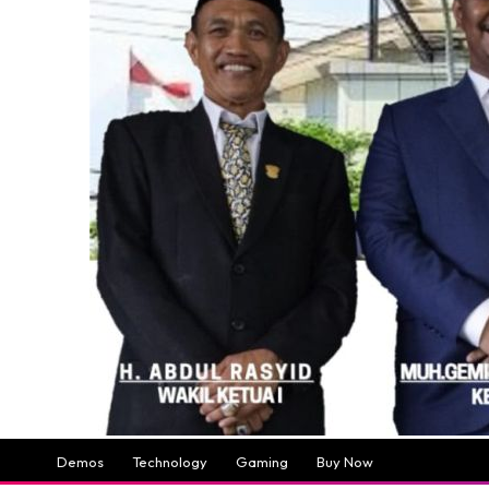
Demos
Technology
Gaming
Buy Now