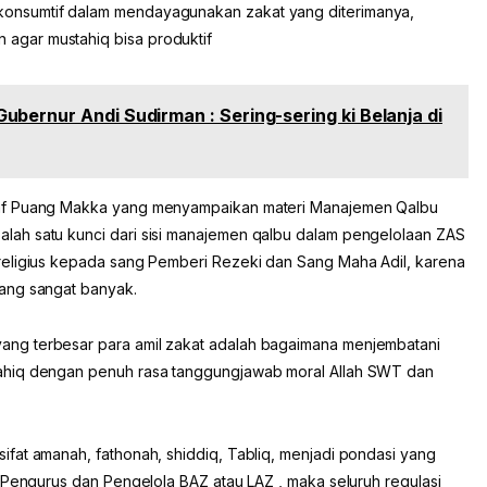
n konsumtif dalam mendayagunakan zakat yang diterimanya,
n agar mustahiq bisa produktif
bernur Andi Sudirman : Sering-sering ki Belanja di
gaf Puang Makka yang menyampaikan materi Manajemen Qalbu
ah satu kunci dari sisi manajemen qalbu dalam pengelolaan ZAS
religius kepada sang Pemberi Rezeki dan Sang Maha Adil, karena
ang sangat banyak.
ng terbesar para amil zakat adalah bagaimana menjembatani
ahiq dengan penuh rasa tanggungjawab moral Allah SWT dan
fat amanah, fathonah, shiddiq, Tabliq, menjadi pondasi yang
 Pengurus dan Pengelola BAZ atau LAZ , maka seluruh regulasi