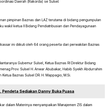
ordinasi Daerah (Rakorda) se Sulsel.
unan pimpinan Baznas dan LAZ terutama di bidang pengumpulan
aku wakil ketua II Bidang Pendiatribusian dan Pendayagunaan
assar ini diikuti oleh 64 orang peserta dari perwakilan Baznas
 diantaranya Gubernur Sulsel, Ketua Baznas RI Direktur Bidang
emenag Prov. Sulsel H. Anwar Abubakar, Habib Syekh Abdurrahim
Ketua Baznas Sulsel DR. H. Mappagio, M.Si.
n, Pendeta Sediakan Danny Buka Puasa
akar dalam Materinya menyampaikan Manajemen ZIS dalam