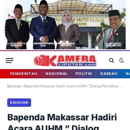
PEMERINTAH
NASIONAL
POLITIK
DAERAH
N
Beranda
»
Bapenda Makassar Hadiri Acara AUHM ” Dialog Pemulihan Ekonomi”
EKONOMI
Bapenda Makassar Hadiri
Acara AUHM ” Dialog