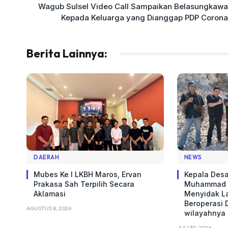
Wagub Sulsel Video Call Sampaikan Belasungkawa
Kepada Keluarga yang Dianggap PDP Corona
Berita Lainnya:
DAERAH
NEWS
Mubes Ke I LKBH Maros, Ervan
Kepala Desa
Prakasa Sah Terpilih Secara
Muhammad W
Aklamasi
Menyidak L
Beroperasi 
AGUSTUS 8, 2026
wilayahnya
JULI 30, 2026