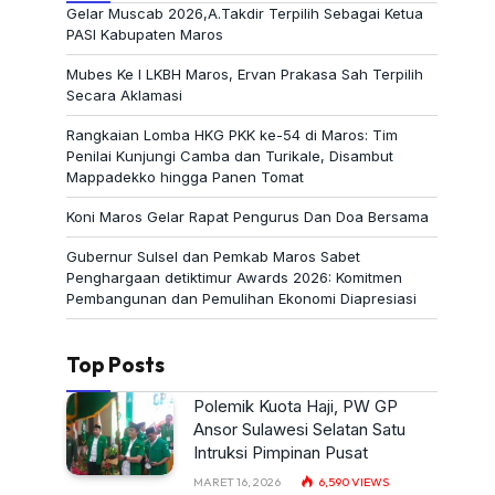
Gelar Muscab 2026,A.Takdir Terpilih Sebagai Ketua
PASI Kabupaten Maros
Mubes Ke I LKBH Maros, Ervan Prakasa Sah Terpilih
Secara Aklamasi
Rangkaian Lomba HKG PKK ke-54 di Maros: Tim
Penilai Kunjungi Camba dan Turikale, Disambut
Mappadekko hingga Panen Tomat
Koni Maros Gelar Rapat Pengurus Dan Doa Bersama
Gubernur Sulsel dan Pemkab Maros Sabet
Penghargaan detiktimur Awards 2026: Komitmen
Pembangunan dan Pemulihan Ekonomi Diapresiasi
Top Posts
Polemik Kuota Haji, PW GP
Ansor Sulawesi Selatan Satu
Intruksi Pimpinan Pusat
MARET 16, 2026
6,590
VIEWS