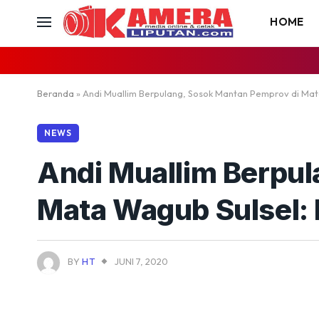
HOME
Beranda
»
Andi Muallim Berpulang, Sosok Mantan Pemprov di Ma
NEWS
Andi Muallim Berpul
Mata Wagub Sulsel:
BY
HT
JUNI 7, 2020