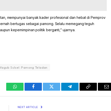
utan, mempunyai banyak kader profesional dan hebat di Pemprov
u pernah bertugas sebagai pamong. Selalu memegang teguh
aupun kepemimpinan politik berganti,” ujarnya.
Wagub Sulsel: Pamong Teladan
WhatsApp
Facebook
Twitter
Telegram
Copy
Em
Link
NEXT ARTICLE