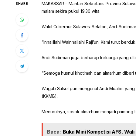
MAKASSAR – Mantan Sekretaris Provinsi Sulawes
SHARE
malam sekira pukul 19.30 wita.
Wakil Gubernur Sulawesi Selatan, Andi Sudirma
“Innalillahi Wainnailaihi Raji’un. Kami turut ber
Andi Sudirman juga berharap keluarga yang dit
“Semoga husnul khotimah dan almarhum diberi te
Wagub Sulsel pun mengenal Andi Muallim yang
(KKMB).
Menurutnya, sosok almarhum menjadi pamong t
Baca:
Buka Mini Kompetisi AFS, Wali