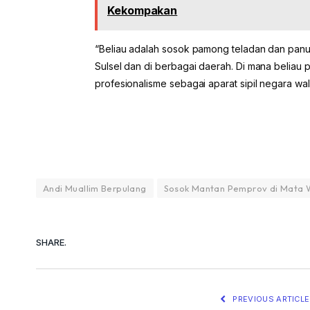
Kekompakan
“Beliau adalah sosok pamong teladan dan pan
Sulsel dan di berbagai daerah. Di mana belia
profesionalisme sebagai aparat sipil negara wal
Andi Muallim Berpulang
Sosok Mantan Pemprov di Mata 
SHARE.
PREVIOUS ARTICLE