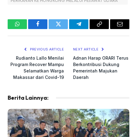
PERIKANAN KE HONGKONG MELALUI PESAWAT UDARA
WhatsApp
Facebook
Twitter
Telegram
Copy
Email
Link
PREVIOUS ARTICLE
NEXT ARTICLE
Rudianto Lallo Menilai
Adnan Harap ORARI Terus
Program Recover Mampu
Berkontribusi Dukung
Selamatkan Warga
Pemerintah Majukan
Makassar dari Covid-19
Daerah
Berita Lainnya: