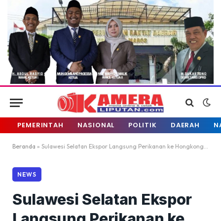
PEMERINTAH
NASIONAL
POLITIK
DAERAH
N
Beranda
»
Sulawesi Selatan Ekspor Langsung Perikanan ke Hongkong Melalui Pesawat Udara
NEWS
Sulawesi Selatan Ekspor
Langsung Perikanan ke