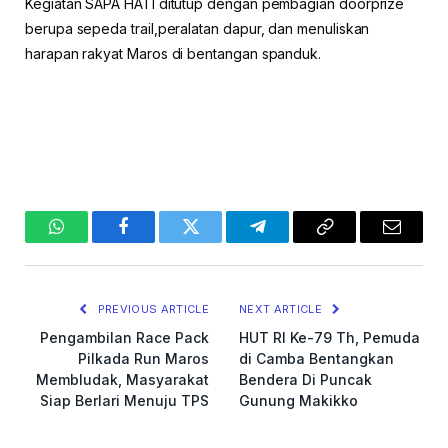
Kegiatan SAPA HATI ditutup dengan pembagian doorprize
berupa sepeda trail,peralatan dapur, dan menuliskan
harapan rakyat Maros di bentangan spanduk.
WhatsApp
Facebook
Twitter
Telegram
Copy
Email
Link
PREVIOUS ARTICLE
NEXT ARTICLE
Pengambilan Race Pack
HUT RI Ke-79 Th, Pemuda
Pilkada Run Maros
di Camba Bentangkan
Membludak, Masyarakat
Bendera Di Puncak
Siap Berlari Menuju TPS
Gunung Makikko