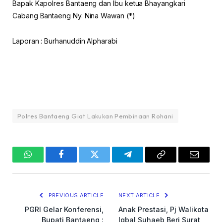
Bapak Kapolres Bantaeng dan Ibu ketua Bhayangkari
Cabang Bantaeng Ny. Nina Wawan (*)
Laporan : Burhanuddin Alpharabi
Polres Bantaeng Giat Lakukan Pembinaan Rohani
WhatsApp
Facebook
Twitter
Telegram
Copy
Email
Link
PREVIOUS ARTICLE
NEXT ARTICLE
PGRI Gelar Konferensi,
Anak Prestasi, Pj Walikota
Bupati Bantaeng :
Iqbal Suhaeb Beri Surat