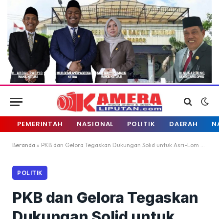
PEMERINTAH
NASIONAL
POLITIK
DAERAH
N
Beranda
»
PKB dan Gelora Tegaskan Dukungan Solid untuk Asri-Lom Lom
POLITIK
PKB dan Gelora Tegaskan
Dukungan Solid untuk