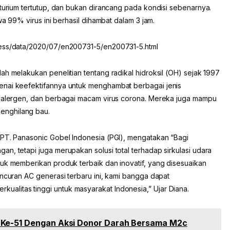
aturium tertutup, dan bukan dirancang pada kondisi sebenarnya.
wa 99% virus ini berhasil dihambat dalam 3 jam.
ress/data/2020/07/en200731-5/en200731-5.html
ah melakukan penelitian tentang radikal hidroksil (OH) sejak 1997
enai keefektifannya untuk menghambat berbagai jenis
, alergen, dan berbagai macam virus corona. Mereka juga mampu
enghilang bau.
 PT. Panasonic Gobel Indonesia (PGI), mengatakan “Bagi
n, tetapi juga merupakan solusi total terhadap sirkulasi udara
tuk memberikan produk terbaik dan inovatif, yang disesuaikan
uncuran AC generasi terbaru ini, kami bangga dapat
alitas tinggi untuk masyarakat Indonesia,” Ujar Diana.
 Ke-51 Dengan Aksi Donor Darah Bersama M2c