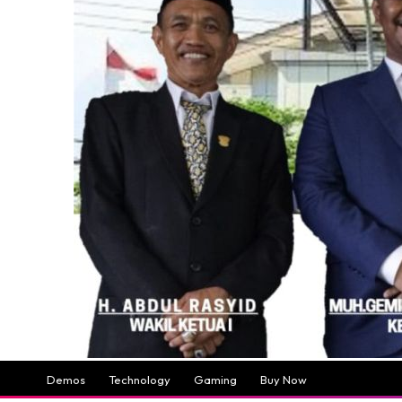
Demos
Technology
Gaming
Buy Now