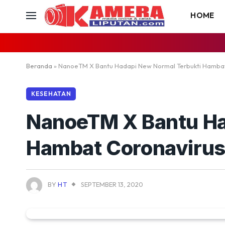
HOME
Beranda
»
NanoeTM X Bantu Hadapi New Normal Terbukti Hambat
KESEHATAN
NanoeTM X Bantu Ha
Hambat Coronaviru
BY
HT
SEPTEMBER 13, 2020