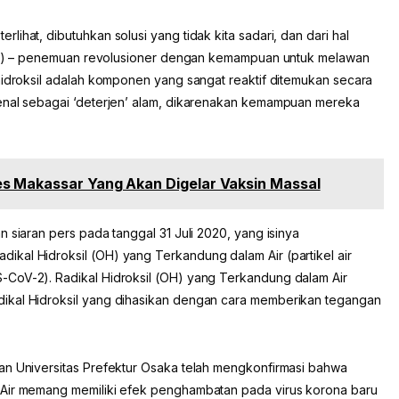
ihat, dibutuhkan solusi yang tidak kita sadari, dan dari hal
 (OH) – penemuan revolusioner dengan kemampuan untuk melawan
hidroksil adalah komponen yang sangat reaktif ditemukan secara
kenal sebagai ‘deterjen’ alam, dikarenakan kemampuan mereka
s Makassar Yang Akan Digelar Vaksin Massal
 siaran pers pada tanggal 31 Juli 2020, yang isinya
kal Hidroksil (OH) yang Terkandung dalam Air (partikel air
-CoV-2). Radikal Hidroksil (OH) yang Terkandung dalam Air
ikal Hidroksil yang dihasikan dengan cara memberikan tegangan
an Universitas Prefektur Osaka telah mengkonfirmasi bahwa
 Air memang memiliki efek penghambatan pada virus korona baru