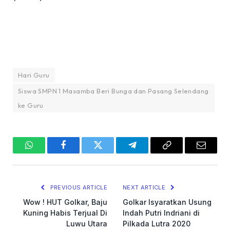
Hari Guru
Siswa SMPN 1 Masamba Beri Bunga dan Pasang Selendang
ke Guru
WhatsApp
Facebook
Twitter
Telegram
Copy
Email
Link
PREVIOUS ARTICLE
NEXT ARTICLE
Wow ! HUT Golkar, Baju
Golkar Isyaratkan Usung
Kuning Habis Terjual Di
Indah Putri Indriani di
Luwu Utara
Pilkada Lutra 2020