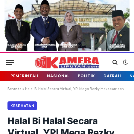
PEMERINTAH
NASIONAL
POLITIK
DAERAH
N
Beranda
»
Halal Bi Halal Secara Virtual, YPI Mega Rezky Makassar dan Unimerz
KESEHATAN
Halal Bi Halal Secara
Virtual, YPI Mega Rezky