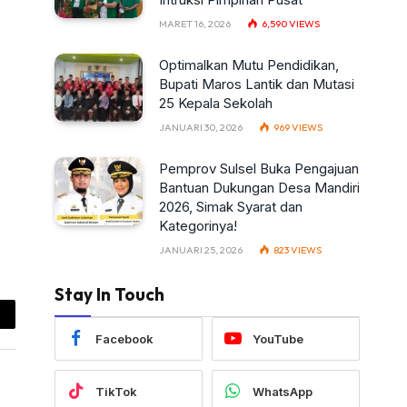
MARET 16, 2026
6,590
VIEWS
Optimalkan Mutu Pendidikan,
Bupati Maros Lantik dan Mutasi
25 Kepala Sekolah
JANUARI 30, 2026
969
VIEWS
Pemprov Sulsel Buka Pengajuan
Bantuan Dukungan Desa Mandiri
2026, Simak Syarat dan
Kategorinya!
JANUARI 25, 2026
823
VIEWS
Stay In Touch
ail
Facebook
YouTube
TikTok
WhatsApp