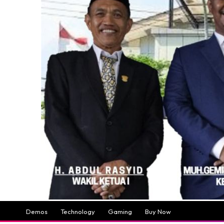
Demos
Technology
Gaming
Buy Now