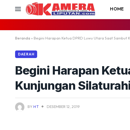
HOME
Beranda
»
Begini Harapan Ketua DPRD Luwu Utara Saat Sambut Ku
DAERAH
Begini Harapan Ket
Kunjungan Silaturah
BY
HT
DESEMBER 12, 2019