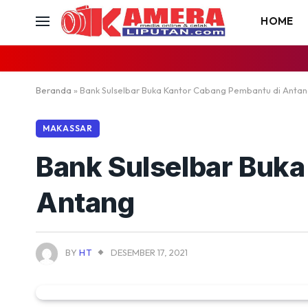
HOME
Beranda
»
Bank Sulselbar Buka Kantor Cabang Pembantu di Anta
MAKASSAR
Bank Sulselbar Buk
Antang
BY
HT
DESEMBER 17, 2021