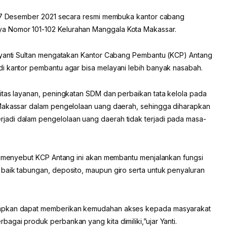
t 17 Desember 2021 secara resmi membuka kantor cabang
a Nomor 101-102 Kelurahan Manggala Kota Makassar.
mayanti Sultan mengatakan Kantor Cabang Pembantu (KCP) Antang
i kantor pembantu agar bisa melayani lebih banyak nasabah.
itas layanan, peningkatan SDM dan perbaikan tata kelola pada
 Makassar dalam pengelolaan uang daerah, sehingga diharapkan
adi dalam pengelolaan uang daerah tidak terjadi pada masa-
an menyebut KCP Antang ini akan membantu menjalankan fungsi
baik tabungan, deposito, maupun giro serta untuk penyaluran
rapkan dapat memberikan kemudahan akses kepada masyarakat
gai produk perbankan yang kita dimiliki,”ujar Yanti.