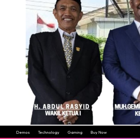
Demos
Technology
Gaming
Buy Now