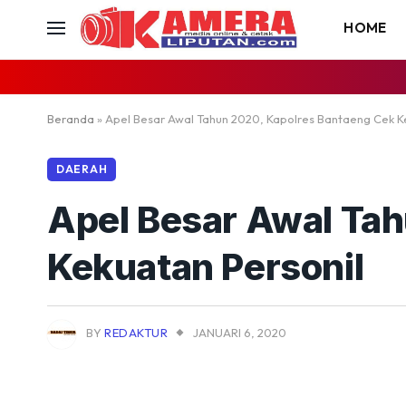
HOME
Beranda
»
Apel Besar Awal Tahun 2020, Kapolres Bantaeng Cek K
DAERAH
Apel Besar Awal Ta
Kekuatan Personil
BY
REDAKTUR
JANUARI 6, 2020