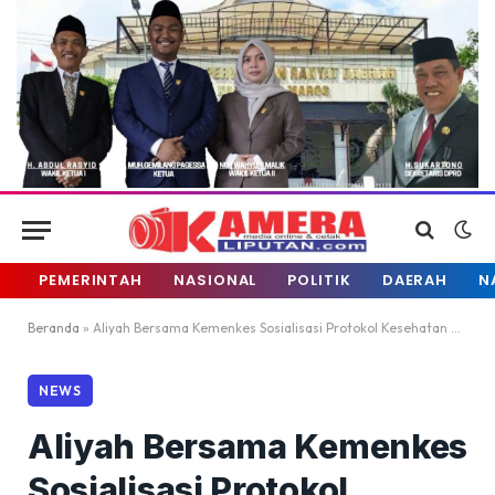
PEMERINTAH
NASIONAL
POLITIK
DAERAH
N
Beranda
»
Aliyah Bersama Kemenkes Sosialisasi Protokol Kesehatan di Bantaeng
NEWS
Aliyah Bersama Kemenkes
Sosialisasi Protokol