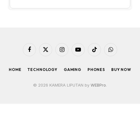
Facebook
X
Instagram
YouTube
TikTok
WhatsApp
(Twitter)
HOME
TECHNOLOGY
GAMING
PHONES
BUY NOW
© 2026 KAMERA LIPUTAN by
WEBPro
.