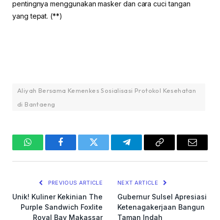
pentingnya menggunakan masker dan cara cuci tangan
yang tepat. (**)
Aliyah Bersama Kemenkes Sosialisasi Protokol Kesehatan
di Bantaeng
WhatsApp
Facebook
Twitter
Telegram
Copy
Email
Link
PREVIOUS ARTICLE
NEXT ARTICLE
Unik! Kuliner Kekinian The
Gubernur Sulsel Apresiasi
Purple Sandwich Foxlite
Ketenagakerjaan Bangun
Royal Bay Makassar
Taman Indah