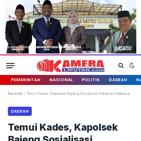
PEMERINTAH
NASIONAL
POLITIK
DAERAH
N
Beranda
»
Temui Kades, Kapolsek Bajeng Sosialisasi Adaptasi Kebiasaan Baru
DAERAH
Temui Kades, Kapolsek
Bajeng Sosialisasi