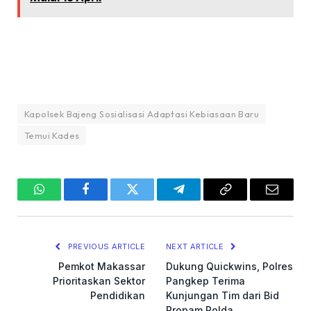
Kapolsek Bajeng Sosialisasi Adaptasi Kebiasaan Baru
Temui Kades
WhatsApp
Facebook
Twitter
Telegram
Copy
Email
Link
PREVIOUS ARTICLE
NEXT ARTICLE
Pemkot Makassar
Dukung Quickwins, Polres
Prioritaskan Sektor
Pangkep Terima
Pendidikan
Kunjungan Tim dari Bid
Propam Polda