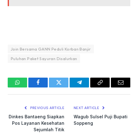
Join Bersama GANN Peduli Korban Banjir
Puluhan Paket Sayuran Disalurkan
WhatsApp
Facebook
Twitter
Telegram
Copy
Email
Link
PREVIOUS ARTICLE
NEXT ARTICLE
Dinkes Bantaeng Siapkan
Wagub Sulsel Puji Bupati
Pos Layanan Kesehatan
Soppeng
Sejumlah Titik