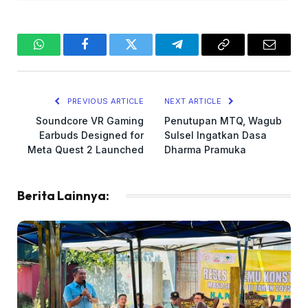
WhatsApp
Facebook
Twitter
Telegram
Copy
Email
Link
PREVIOUS ARTICLE
NEXT ARTICLE
Soundcore VR Gaming
Penutupan MTQ, Wagub
Earbuds Designed for
Sulsel Ingatkan Dasa
Meta Quest 2 Launched
Dharma Pramuka
Berita Lainnya: