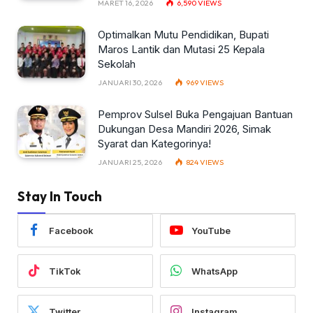
MARET 16, 2026
6,590
VIEWS
Optimalkan Mutu Pendidikan, Bupati
Maros Lantik dan Mutasi 25 Kepala
Sekolah
JANUARI 30, 2026
969
VIEWS
Pemprov Sulsel Buka Pengajuan Bantuan
Dukungan Desa Mandiri 2026, Simak
Syarat dan Kategorinya!
JANUARI 25, 2026
824
VIEWS
Stay In Touch
Facebook
YouTube
TikTok
WhatsApp
Twitter
Instagram