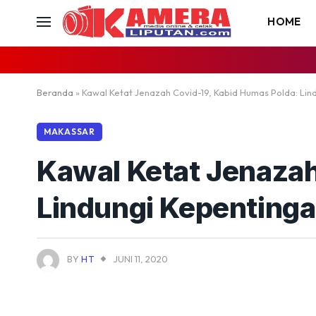
HOME
Beranda
»
Kawal Ketat Jenazah Covid-19, Kabid Humas Polda: Li
MAKASSAR
Kawal Ketat Jenazah
Lindungi Kepenting
BY
HT
JUNI 11, 2020