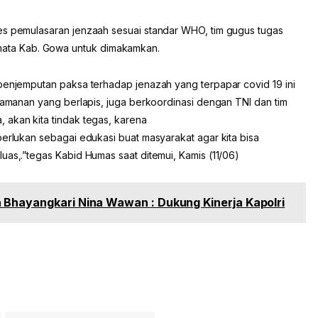
es pemulasaran jenzaah sesuai standar WHO, tim gugus tugas
ta Kab. Gowa untuk dimakamkan.
 penjemputan paksa terhadap jenazah yang terpapar covid 19 ini
ngamanan yang berlapis, juga berkoordinasi dengan TNI dan tim
 akan kita tindak tegas, karena
perlukan sebagai edukasi buat masyarakat agar kita bisa
uas,.”tegas Kabid Humas saat ditemui, Kamis (11/06)
 Bhayangkari Nina Wawan : Dukung Kinerja Kapolri