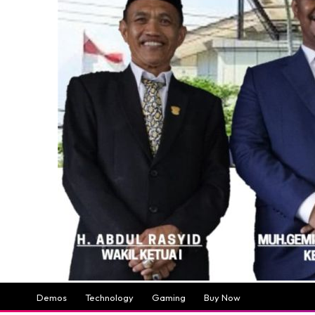
Demos
Technology
Gaming
Buy Now