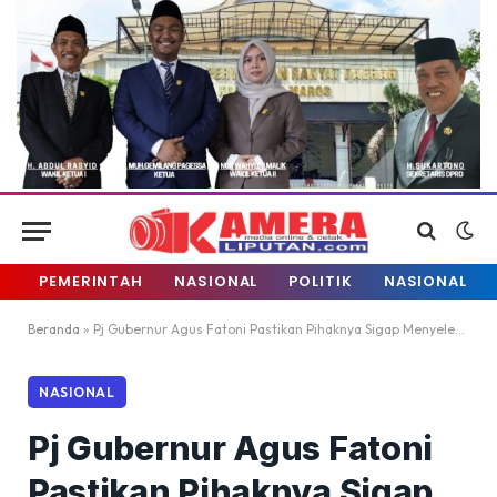
PEMERINTAH
NASIONAL
POLITIK
NASIONAL
Beranda
»
Pj Gubernur Agus Fatoni Pastikan Pihaknya Sigap Menyelesaikan Permasalahan di PON XXI Wilayah Sumut
NASIONAL
Pj Gubernur Agus Fatoni
Pastikan Pihaknya Sigap