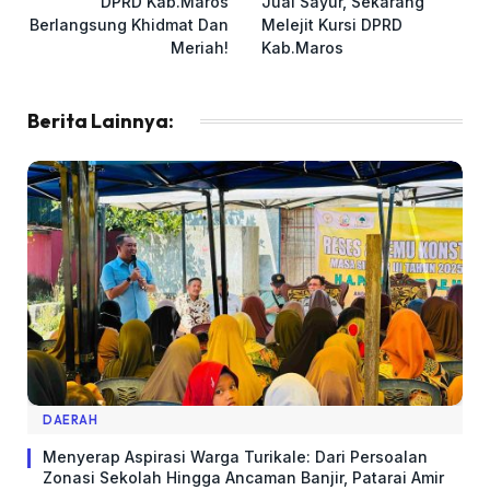
DPRD Kab.Maros
Jual Sayur, Sekarang
Berlangsung Khidmat Dan
Melejit Kursi DPRD
Meriah!
Kab.Maros
Berita Lainnya:
DAERAH
Menyerap Aspirasi Warga Turikale: Dari Persoalan
Zonasi Sekolah Hingga Ancaman Banjir, Patarai Amir