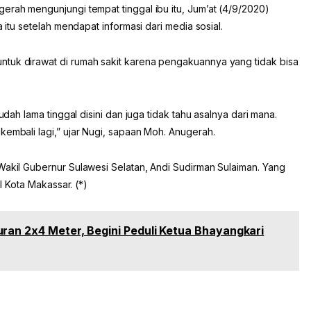
erah mengunjungi tempat tinggal ibu itu, Jum’at (4/9/2020)
a itu setelah mendapat informasi dari media sosial.
ntuk dirawat di rumah sakit karena pengakuannya yang tidak bisa
udah lama tinggal disini dan juga tidak tahu asalnya dari mana.
kembali lagi,” ujar Nugi, sapaan Moh. Anugerah.
Wakil Gubernur Sulawesi Selatan, Andi Sudirman Sulaiman. Yang
al Kota Makassar. (*)
ran 2x4 Meter, Begini Peduli Ketua Bhayangkari