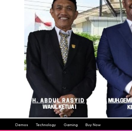
Demos
Technology
Gaming
Buy Now