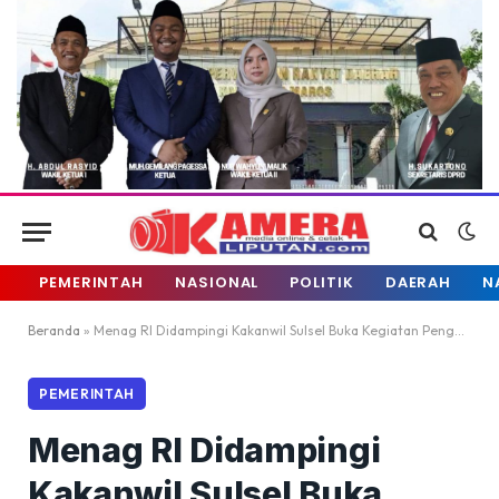
PEMERINTAH
NASIONAL
POLITIK
DAERAH
N
Beranda
»
Menag RI Didampingi Kakanwil Sulsel Buka Kegiatan Pengembangan Wawasan Multikultural
PEMERINTAH
Menag RI Didampingi
Kakanwil Sulsel Buka