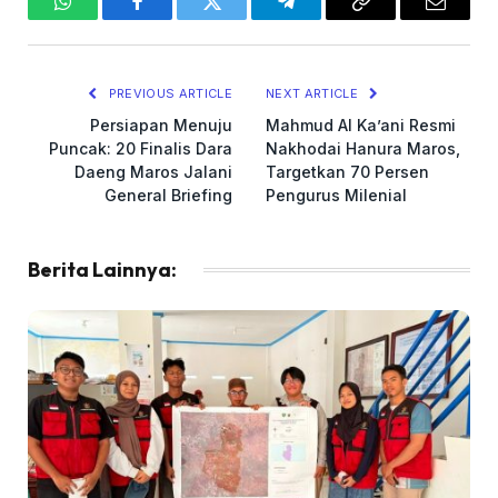
WhatsApp
Facebook
Twitter
Telegram
Copy
Email
Link
PREVIOUS ARTICLE
NEXT ARTICLE
Persiapan Menuju
Mahmud Al Ka’ani Resmi
Puncak: 20 Finalis Dara
Nakhodai Hanura Maros,
Daeng Maros Jalani
Targetkan 70 Persen
General Briefing
Pengurus Milenial
Berita Lainnya: