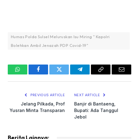
Humas Polda Sulsel Meluruskan Isu Miring " Kapolri
Bolehkan Ambil Jenazah PDP Covid-19"
WhatsApp
Facebook
Twitter
Telegram
Copy
Email
Link
PREVIOUS ARTICLE
NEXT ARTICLE
Jelang Pilkada, Prof
Banjir di Bantaeng,
Yusran Minta Transparan
Bupati: Ada Tanggul
Jebol
Berita Lainnya: