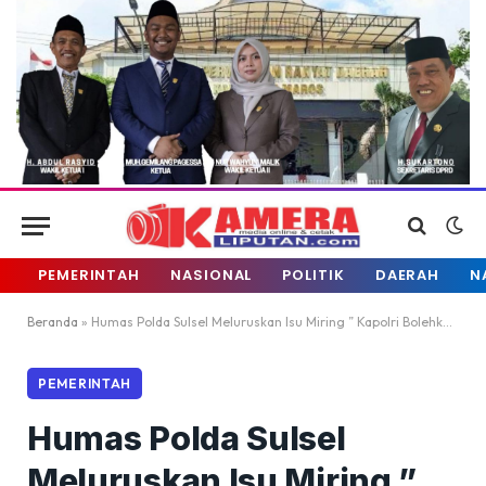
PEMERINTAH
NASIONAL
POLITIK
DAERAH
N
Beranda
»
Humas Polda Sulsel Meluruskan Isu Miring ” Kapolri Bolehkan Ambil Jenazah PDP Covid-19″
PEMERINTAH
Humas Polda Sulsel
Meluruskan Isu Miring ”