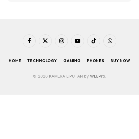
Facebook
X
Instagram
YouTube
TikTok
WhatsApp
(Twitter)
HOME
TECHNOLOGY
GAMING
PHONES
BUY NOW
© 2026 KAMERA LIPUTAN by
WEBPro
.