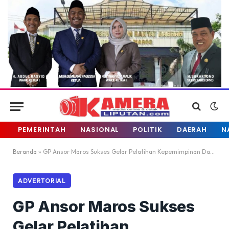
PEMERINTAH
NASIONAL
POLITIK
DAERAH
N
Beranda
»
GP Ansor Maros Sukses Gelar Pelatihan Kepemimpinan Dasar Zona Selatan
ADVERTORIAL
GP Ansor Maros Sukses
Gelar Pelatihan