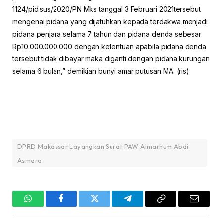
1124/pid.sus/2020/PN Mks tanggal 3 Februari 2021tersebut
mengenai pidana yang dijatuhkan kepada terdakwa menjadi
pidana penjara selama 7 tahun dan pidana denda sebesar
Rp10.000.000.000 dengan ketentuan apabila pidana denda
tersebut tidak dibayar maka diganti dengan pidana kurungan
selama 6 bulan,” demikian bunyi amar putusan MA. (ris)
DPRD Makassar Layangkan Surat PAW Almarhum Abdi
Asmara
WhatsApp
Facebook
Twitter
Telegram
Copy
Email
Link