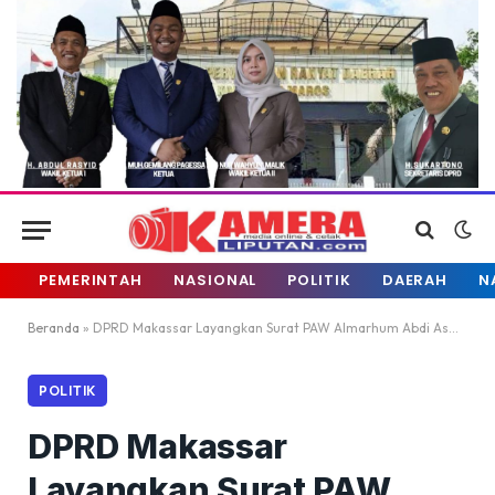
PEMERINTAH
NASIONAL
POLITIK
DAERAH
N
Beranda
»
DPRD Makassar Layangkan Surat PAW Almarhum Abdi Asmara
POLITIK
DPRD Makassar
Layangkan Surat PAW