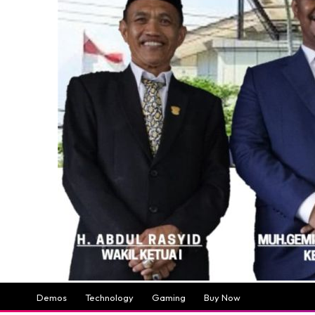
Demos
Technology
Gaming
Buy Now