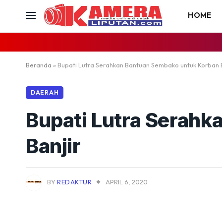
HOME
Beranda
»
Bupati Lutra Serahkan Bantuan Sembako untuk Korban B
DAERAH
Bupati Lutra Serah
Banjir
BY
REDAKTUR
APRIL 6, 2020