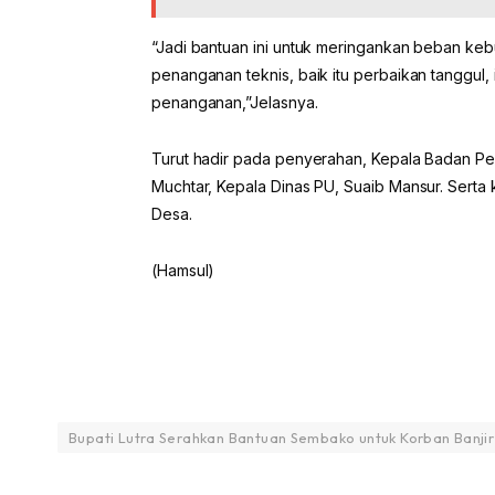
“Jadi bantuan ini untuk meringankan beban keb
penanganan teknis, baik itu perbaikan tanggul, 
penanganan,”Jelasnya.
Turut hadir pada penyerahan, Kepala Badan P
Muchtar, Kepala Dinas PU, Suaib Mansur. Serta
Desa.
(Hamsul)
Bupati Lutra Serahkan Bantuan Sembako untuk Korban Banjir