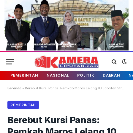
PEMERINTAH
NASIONAL
POLITIK
DAERAH
N
Beranda
»
Berebut Kursi Panas: Pemkab Maros Lelang 10 Jabatan Strategis, Pintu Terbuka untuk ASN Luar Daerah
PEMERINTAH
Berebut Kursi Panas:
Pemkab Maros Lelang 10