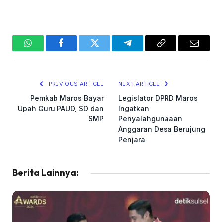
WhatsApp
Facebook
Twitter
Telegram
Copy
Email
Link
PREVIOUS ARTICLE
NEXT ARTICLE
Pemkab Maros Bayar
Legislator DPRD Maros
Upah Guru PAUD, SD dan
Ingatkan
SMP
Penyalahgunaaan
Anggaran Desa Berujung
Penjara
Berita Lainnya: