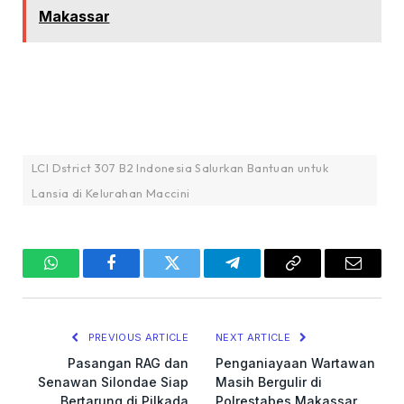
Makassar
LCI Dstrict 307 B2 Indonesia Salurkan Bantuan untuk
Lansia di Kelurahan Maccini
WhatsApp
Facebook
Twitter
Telegram
Copy
Email
Link
PREVIOUS ARTICLE
NEXT ARTICLE
Pasangan RAG dan
Penganiayaan Wartawan
Senawan Silondae Siap
Masih Bergulir di
Bertarung di Pilkada
Polrestabes Makassar,