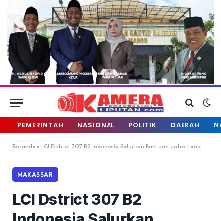
PEMERINTAH
NASIONAL
POLITIK
DAERAH
N
Beranda
»
LCI Dstrict 307 B2 Indonesia Salurkan Bantuan untuk Lansia di Kelurahan Maccini
MAKASSAR
LCI Dstrict 307 B2
Indonesia Salurkan