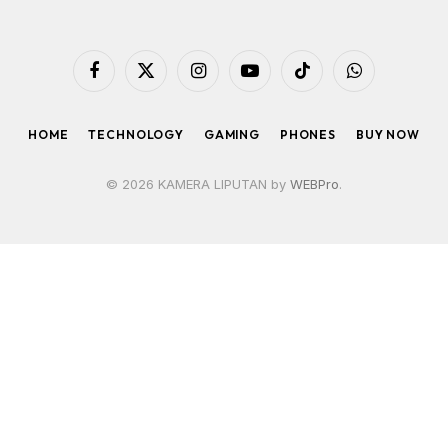
Facebook
X
Instagram
YouTube
TikTok
WhatsApp
(Twitter)
HOME
TECHNOLOGY
GAMING
PHONES
BUY NOW
© 2026 KAMERA LIPUTAN by
WEBPro
.