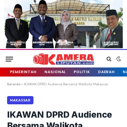
PEMERINTAH
NASIONAL
POLITIK
DAERAH
N
Beranda
»
IKAWAN DPRD Audience Bersama Walikota Makassar
MAKASSAR
IKAWAN DPRD Audience
Bersama Walikota