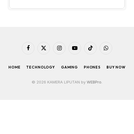
Facebook
X
Instagram
YouTube
TikTok
WhatsApp
(Twitter)
HOME
TECHNOLOGY
GAMING
PHONES
BUY NOW
© 2026 KAMERA LIPUTAN by
WEBPro
.